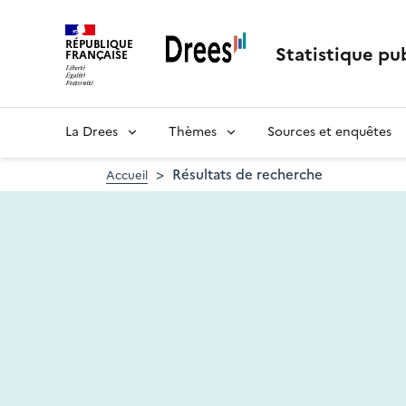
Aller
au
RÉPUBLIQUE
contenu
Statistique pub
FRANÇAISE
principal
La Drees
Thèmes
Sources et enquêtes
Résultats de recherche
Accueil