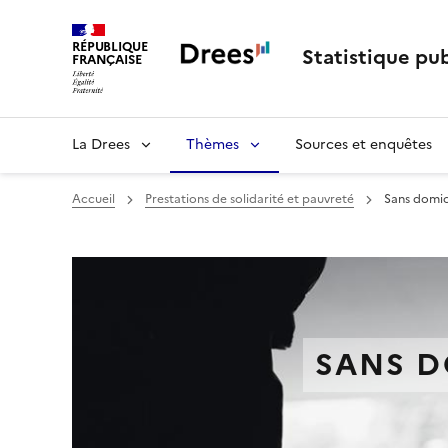
RÉPUBLIQUE
Statistique pub
FRANÇAISE
La Drees
Thèmes
Sources et enquêtes
Accueil
Prestations de solidarité et pauvreté
Sans domic
SANS D