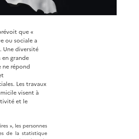
prévoit que «
e ou sociale a
. Une diversité
s en grande
pe ne répond
et
ales. Les travaux
micile visent à
ivité et le
res », les personnes
s de la statistique