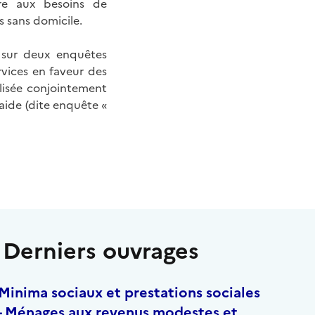
re aux besoins de
s sans domicile.
t sur deux enquêtes
rvices en faveur des
éalisée conjointement
aide (dite enquête «
Derniers ouvrages
Minima sociaux et prestations sociales
- Ménages aux revenus modestes et