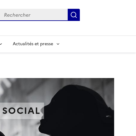
Rechercher
Submit
Input to search in solr server by keyword
Actualités et presse
 SOCIAL