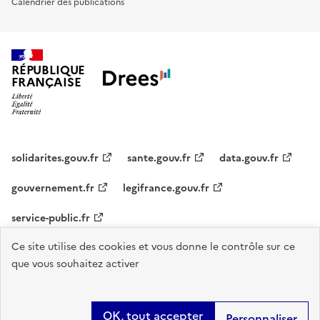
Calendrier des publications
RÉPUBLIQUE
FRANÇAISE
solidarites.gouv.fr
sante.gouv.fr
data.gouv.fr
gouvernement.fr
legifrance.gouv.fr
service-public.fr
Ce site utilise des cookies et vous donne le contrôle sur ce
Accessibilité : Conforme
Contact
S'abonner
Plan du site
que vous souhaitez activer
Mentions légales
Flux RSS
Recrutements
OK, tout accepter
Sauf mention contraire, tous les contenus de ce site sont sous
licence
Personnaliser