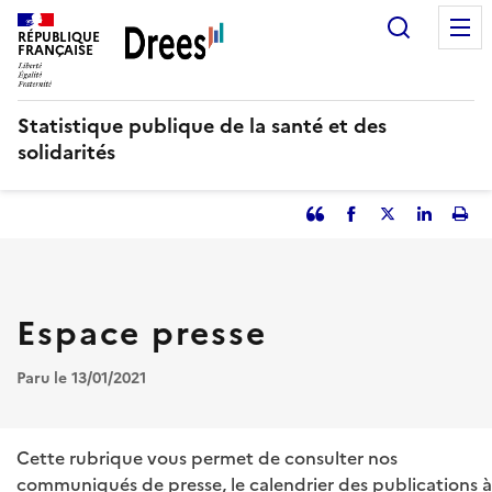
Aller
Recherc
au
RÉPUBLIQUE
FRANÇAISE
contenu
principal
Statistique publique de la santé et des
solidarités
Partager
Facebook
Partager
Partager
Imp
l'article
l'article
l'article
l'art
en
sur
sur
tant
Twitter
Linked
que
in
Espace presse
citation
Paru le 13/01/2021
Cette rubrique vous permet de consulter nos
communiqués de presse, le calendrier des publications à