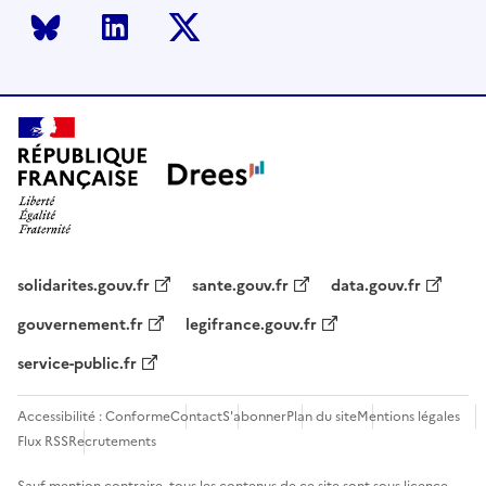
Bluesky
LinkedIn
Twitter
solidarites.gouv.fr
sante.gouv.fr
data.gouv.fr
gouvernement.fr
legifrance.gouv.fr
service-public.fr
Accessibilité : Conforme
Contact
S'abonner
Plan du site
Mentions légales
Flux RSS
Recrutements
Sauf mention contraire, tous les contenus de ce site sont sous
licence