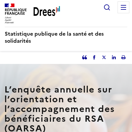
Aller
Recherc
au
RÉPUBLIQUE
FRANÇAISE
contenu
principal
Statistique publique de la santé et des
solidarités
Partager
Facebook
Partager
Partager
Imp
l'article
l'article
l'article
l'art
en
sur
sur
tant
Twitter
Linked
que
in
L’enquête annuelle sur
citation
l’orientation et
l’accompagnement des
bénéficiaires du RSA
(OARSA)