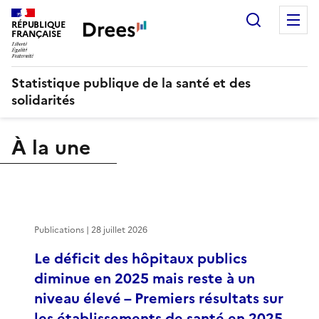
Recherch
M
RÉPUBLIQUE
FRANÇAISE
Statistique publique de la santé et des
solidarités
À la une
Publications | 28 juillet 2026
Le déficit des hôpitaux publics
diminue en 2025 mais reste à un
niveau élevé – Premiers résultats sur
les établissements de santé en 2025