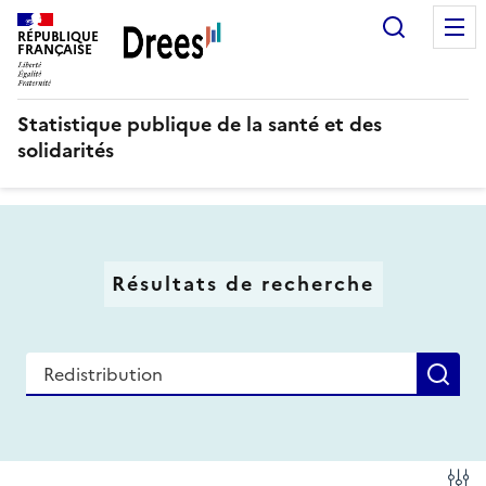
Aller
Recherc
au
RÉPUBLIQUE
FRANÇAISE
contenu
principal
Statistique publique de la santé et des
solidarités
Résultats de recherche
Recherche
Re
Fi