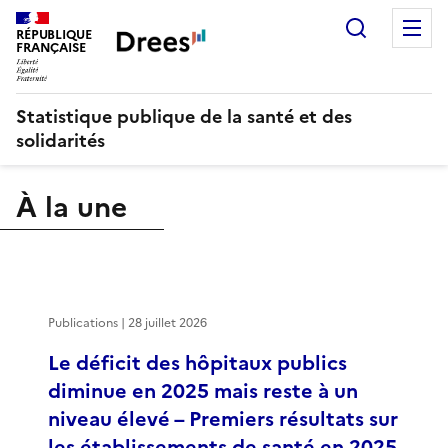
Recherch
M
RÉPUBLIQUE
FRANÇAISE
Statistique publique de la santé et des
solidarités
À la une
Publications | 28 juillet 2026
Le déficit des hôpitaux publics
diminue en 2025 mais reste à un
niveau élevé – Premiers résultats sur
les établissements de santé en 2025