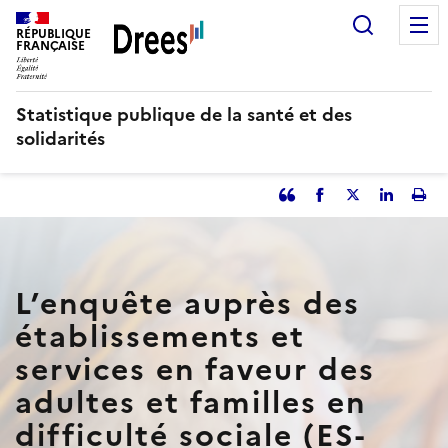
Aller
Recherc
au
RÉPUBLIQUE
FRANÇAISE
contenu
principal
Statistique publique de la santé et des
solidarités
Partager
Facebook
Partager
Partager
Imp
l'article
l'article
l'article
l'art
en
sur
sur
tant
Twitter
Linked
que
in
L’enquête auprès des
citation
établissements et
services en faveur des
adultes et familles en
difficulté sociale (ES-