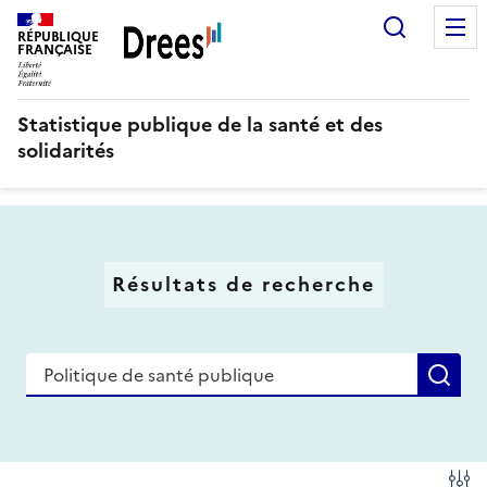
Aller
Recherc
au
RÉPUBLIQUE
FRANÇAISE
contenu
principal
Statistique publique de la santé et des
solidarités
Résultats de recherche
Recherche
Re
Fi