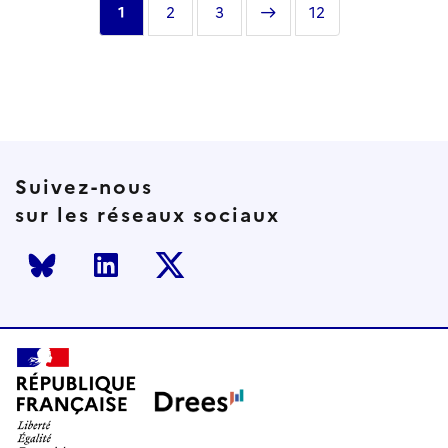
Page
1
Page
2
Page
3
Page
Dernière
12
courante
suivante
page
Suivez-nous
sur les réseaux sociaux
Bluesky
LinkedIn
Twitter