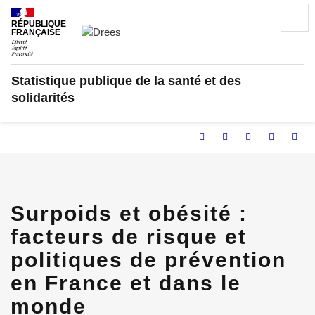
Aller
Recherc
au
RÉPUBLIQUE
FRANÇAISE
contenu
principal
Statistique publique de la santé et des
solidarités
Partager
Facebook
Partager
Partager
Impr
l'article
l'article
l'article
l'arti
en
sur
sur
tant
Twitter
Linked
que
in
Surpoids et obésité :
citation
facteurs de risque et
politiques de prévention
en France et dans le
monde