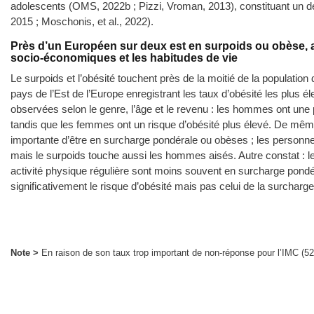
adolescents (OMS, 2022b ; Pizzi, Vroman, 2013), constituant un déf
2015 ; Moschonis, et al., 2022).
Près d’un Européen sur deux est en surpoids ou obèse, av
socio-économiques et les habitudes de vie
Le surpoids et l’obésité touchent près de la moitié de la populatio
pays de l’Est de l’Europe enregistrant les taux d’obésité les plus 
observées selon le genre, l’âge et le revenu : les hommes ont une 
tandis que les femmes ont un risque d’obésité plus élevé. De même
importante d’être en surcharge pondérale ou obèses ; les personne
mais le surpoids touche aussi les hommes aisés. Autre constat : l
activité physique régulière sont moins souvent en surcharge pon
significativement le risque d’obésité mais pas celui de la surcharg
Note >
En raison de son taux trop important de non-réponse pour l’IMC (52 %
Lecture >
En France, en 2019, 15 % de la population est obèse, 31 % est
Champ >
Répondants âgés de 20 à 69 ans et ayant fourni des informations s
l’utilisation de l’IMC en population générale, les répondants âgés de 70 an