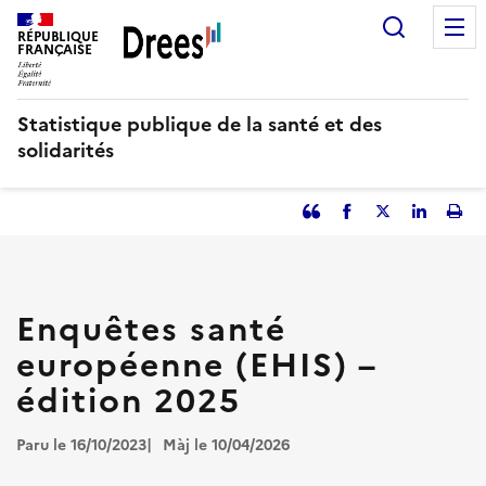
Aller
Recherc
au
RÉPUBLIQUE
FRANÇAISE
contenu
principal
Statistique publique de la santé et des
solidarités
Partager
Facebook
Partager
Partager
Imp
l'article
l'article
l'article
l'art
en
sur
sur
tant
Twitter
Linked
que
in
Enquêtes santé
citation
européenne (EHIS) –
édition 2025
Paru le 16/10/2023
Màj le 10/04/2026