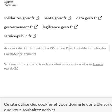
solidarites.gouv.fr
sante.gouv.fr
data.gouv.fr
gouvernement.fr
legifrance.gouv.fr
service-public.fr
Accessibilité : Conforme
Contact
S'abonner
Plan du site
Mentions légales
Flux RSS
Recrutements
Sauf mention contraire, tous les contenus de ce site sont sous
licence
etalab-2.0
Panneau de gestion des cookies
Ce site utilise des cookies et vous donne le contrôle sur 
que vous souhaitez activer