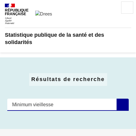
Aller
Recherc
au
RÉPUBLIQUE
FRANÇAISE
contenu
principal
Statistique publique de la santé et des
solidarités
Résultats de recherche
Recherche
Re