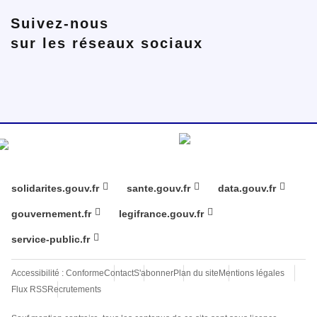
Suivez-nous
sur les réseaux sociaux
Bluesky
LinkedIn
Twitter
solidarites.gouv.fr
sante.gouv.fr
data.gouv.fr
gouvernement.fr
legifrance.gouv.fr
service-public.fr
Accessibilité : Conforme
Contact
S'abonner
Plan du site
Mentions légales
Flux RSS
Recrutements