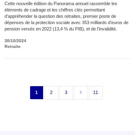
Cette nouvelle édition du Panorama annuel rassemble les
éléments de cadrage et les chiffres clés permettant
d’appréhender la question des retraites, premier poste de
dépenses de la protection sociale avec 353 milliards d’euros de
pension versés en 2022 (13,4 % du PIB), et de l’invalidité.
30/10/2024
Retraite
Pagination
Page
1
Page
2
Page
3
Page
Dernière
11
courante
suivante
page