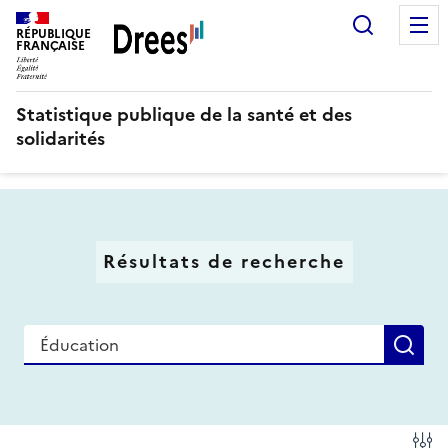
Aller
Recherc
au
RÉPUBLIQUE
FRANÇAISE
contenu
principal
Statistique publique de la santé et des
solidarités
Résultats de recherche
Recherche
Re
Fi