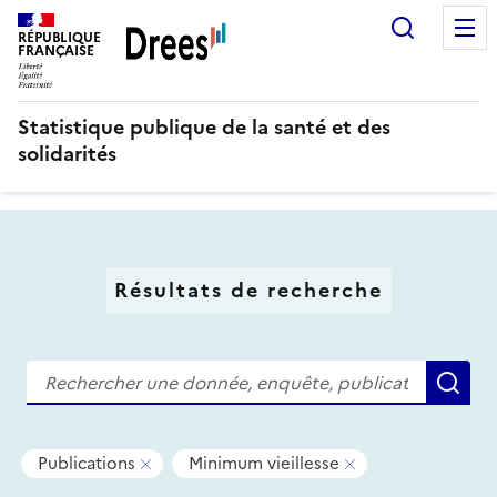
Aller
Recherc
au
RÉPUBLIQUE
FRANÇAISE
contenu
principal
Statistique publique de la santé et des
solidarités
Résultats de recherche
Recherche
Re
Tous
-
-
Publications
Minimum vieillesse
les
Supprimer
Supprimer