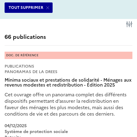
filtres
ce
ce
TOUT SUPPRIMER
sélectionnés
filtre
filtre
Fi
66 publications
DOC. DE RÉFÉRENCE
PUBLICATIONS
PANORAMAS DE LA DREES
Minima sociaux et prestations de solidarité - Ménages aux
revenus modestes et redistribution - Édition 2025
Cet ouvrage offre un panorama complet des différents
dispositifs permettant d’assurer la redistribution en
faveur des ménages les plus modestes, mais aussi des
conditions de vie et des parcours de ces derniers.
04/12/2025
Système de protection sociale