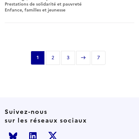
Prestations de solidarité et pauvreté
Enfance, familles et jeunesse
Pagination
Page
1
Page
2
Page
3
Page
Dernière
7
courante
suivante
page
Suivez-nous
sur les réseaux sociaux