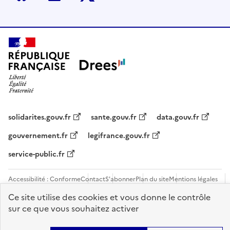
Bluesky
LinkedIn
Twitter
solidarites.gouv.fr
sante.gouv.fr
data.gouv.fr
gouvernement.fr
legifrance.gouv.fr
service-public.fr
Accessibilité : Conforme
Contact
S'abonner
Plan du site
Mentions légales
Flux RSS
Recrutements
Ce site utilise des cookies et vous donne le contrôle
sur ce que vous souhaitez activer
Sauf mention contraire, tous les contenus de ce site sont sous
licence
etalab-2.0