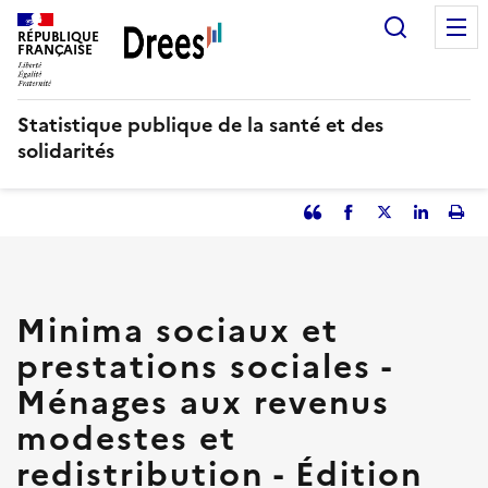
Aller
Recherc
au
RÉPUBLIQUE
FRANÇAISE
contenu
principal
Statistique publique de la santé et des
solidarités
Partager
Facebook
Partager
Partager
Imp
l'article
l'article
l'article
l'art
en
sur
sur
tant
Twitter
Linked
que
in
Minima sociaux et
citation
prestations sociales -
Ménages aux revenus
modestes et
redistribution - Édition