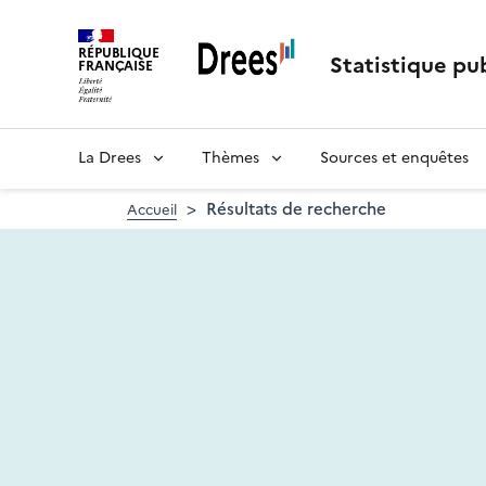
Aller
au
RÉPUBLIQUE
contenu
Statistique pub
FRANÇAISE
principal
La Drees
Thèmes
Sources et enquêtes
Résultats de recherche
Accueil