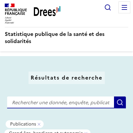
Aller
Recherc
au
RÉPUBLIQUE
FRANÇAISE
contenu
principal
Statistique publique de la santé et des
solidarités
Résultats de recherche
Recherche
Re
Tous
-
Publications
les
Supprimer
-