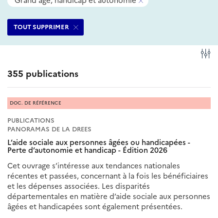
Grand âge, handicap et autonomie
filtres
ce
Supprimer
sélectionnés
filtre
ce
TOUT SUPPRIMER
filtre
Fi
355 publications
DOC. DE RÉFÉRENCE
PUBLICATIONS
PANORAMAS DE LA DREES
L’aide sociale aux personnes âgées ou handicapées -
Perte d’autonomie et handicap - Édition 2026
Cet ouvrage s’intéresse aux tendances nationales
récentes et passées, concernant à la fois les bénéficiaires
et les dépenses associées. Les disparités
départementales en matière d’aide sociale aux personnes
âgées et handicapées sont également présentées.