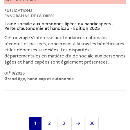
DOC. DE RÉFÉRENCE
PUBLICATIONS
PANORAMAS DE LA DREES
L’aide sociale aux personnes âgées ou handicapées -
Perte d’autonomie et handicap - Édition 2025
Cet ouvrage s’intéresse aux tendances nationales
récentes et passées, concernant à la fois les bénéficiaires
et les dépenses associées. Les disparités
départementales en matière d’aide sociale aux personnes
âgées et handicapées sont également présentées.
01/10/2025
Grand âge, handicap et autonomie
Pagination
Page
1
Page
2
Page
3
Page
Dernière
36