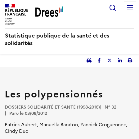
Aller
Recherc
au
RÉPUBLIQUE
FRANÇAISE
contenu
principal
Statistique publique de la santé et des
solidarités
Partager
Facebook
Partager
Partager
Imp
l'article
l'article
l'article
l'art
en
sur
sur
tant
Twitter
Linked
que
in
Les polypensionnés
citation
DOSSIERS SOLIDARITÉ ET SANTÉ (1998-2016)
N° 32
Paru le 03/08/2012
Patrick Aubert, Manuella Baraton, Yannick Croguennec,
Cindy Duc