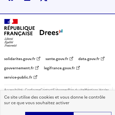
Bluesky
LinkedIn
Twitter
solidarites.gouv.fr
sante.gouv.fr
data.gouv.fr
gouvernement.fr
legifrance.gouv.fr
service-public.fr
Accessibilité : Conforme
Contact
S'abonner
Plan du site
Mentions légales
Flux RSS
Recrutements
Ce site utilise des cookies et vous donne le contrôle
sur ce que vous souhaitez activer
Sauf mention contraire, tous les contenus de ce site sont sous
licence
etalab-2.0