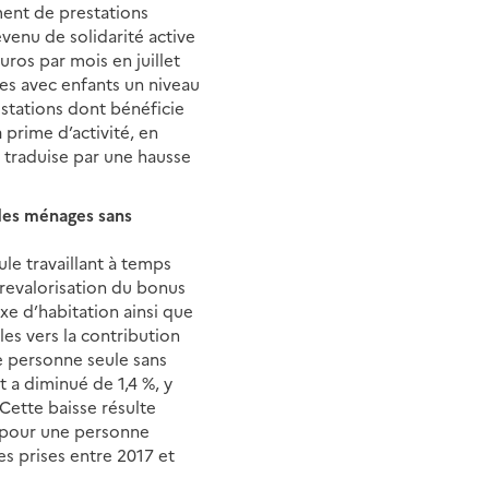
ment de prestations
evenu de solidarité active
uros par mois en juillet
les avec enfants un niveau
estations dont bénéficie
prime d’activité, en
e traduise par une hausse
 des ménages sans
ule travaillant à temps
 revalorisation du bonus
axe d’habitation ainsi que
les vers la contribution
ne personne seule sans
 a diminué de 1,4 %, y
Cette baisse résulte
re pour une personne
es prises entre 2017 et