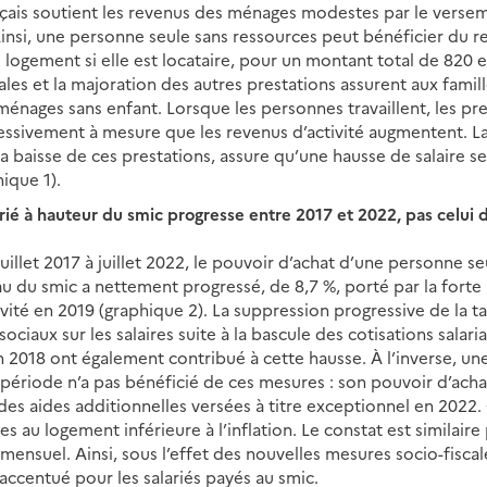
nçais soutient les revenus des ménages modestes par le verse
 Ainsi, une personne seule sans ressources peut bénéficier du r
 logement si elle est locataire, pour un montant total de 820 e
ales et la majoration des autres prestations assurent aux famil
ménages sans enfant. Lorsque les personnes travaillent, les pr
ssivement à mesure que les revenus d’activité augmentent. La 
 baisse de ces prestations, assure qu’une hausse de salaire s
ique 1).
arié à hauteur du smic progresse entre 2017 et 2022, pas celui
juillet 2017 à juillet 2022, le pouvoir d’achat d’une personne se
u du smic a nettement progressé, de 8,7 %, porté par la forte
ivité en 2019 (graphique 2). La suppression progressive de la t
ociaux sur les salaires suite à la bascule des cotisations salaria
n 2018 ont également contribué à cette hausse. À l’inverse, u
ériode n’a pas bénéficié de ces mesures : son pouvoir d’achat
s aides additionnelles versées à titre exceptionnel en 2022. 
es au logement inférieure à l’inflation. Le constat est similai
mensuel. Ainsi, sous l’effet des nouvelles mesures socio-fiscal
t accentué pour les salariés payés au smic.