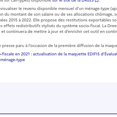
aux sur cas-types) disponible
sur le site de la DREES
.
isualiser le revenu disponible mensuel d’un ménage-type (ap
on du montant de son salaire ou de ses allocations chômage, se
années 2015 à 2022. Elle propose des restitutions exportables s
 effets redistributifs stylisés du système socio-fiscal. La Dre
n et continuera de mettre à jour et d’enrichir cet outil en con
presse paru à l’occasion de la première diffusion de la maquet
o-fiscale en 2021 : actualisation de la maquette EDIFIS d’Évalua
r ménage-type