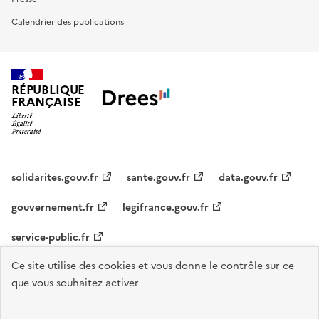
Calendrier des publications
RÉPUBLIQUE
FRANÇAISE
solidarites.gouv.fr
sante.gouv.fr
data.gouv.fr
gouvernement.fr
legifrance.gouv.fr
service-public.fr
Ce site utilise des cookies et vous donne le contrôle sur ce
Accessibilité : Conforme
Contact
S'abonner
Plan du site
que vous souhaitez activer
Mentions légales
Flux RSS
Recrutements