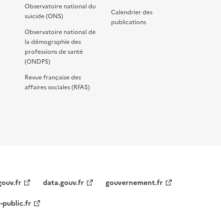
Observatoire national du
Calendrier des
suicide (ONS)
publications
Observatoire national de
la démographie des
professions de santé
(ONDPS)
Revue française des
affaires sociales (RFAS)
gouv.fr
data.gouv.fr
gouvernement.fr
-public.fr