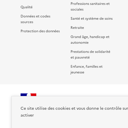
Professions sanitaires et
Qualité
sociales
Données et codes
Santé et système de soins
sources
Retraite
Protection des données
Grand âge, handicap et
autonomie
Prestations de solidarité
et pauvreté
Enfance, familles et
jeunesse
RÉPUBLIQUE
Ce site utilise des cookies et vous donne le contrôle su
FRANÇAISE
activer