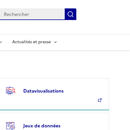
Rechercher
Submit
Input to search in solr server by keyword
Actualités et presse
Datavisualisations
Jeux de données