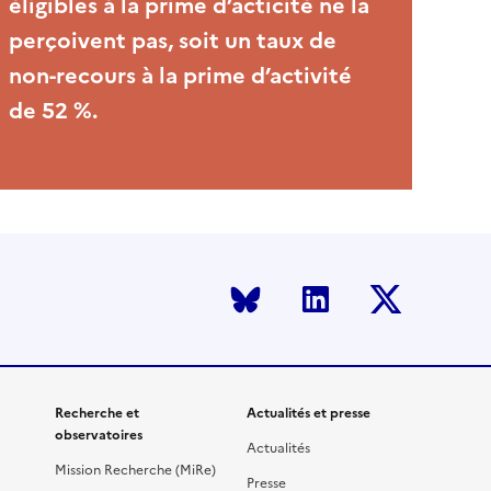
éligibles à la prime d’acticité ne la
perçoivent pas, soit un taux de
non-recours à la prime d’activité
de 52 %.
Bluesky
LinkedIn
Twitter
Recherche et
Actualités et presse
observatoires
Actualités
Mission Recherche (MiRe)
Presse