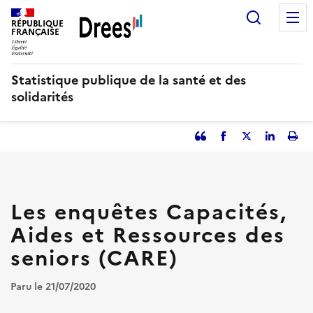
Aller
Recherc
au
RÉPUBLIQUE
FRANÇAISE
contenu
principal
Statistique publique de la santé et des
solidarités
Partager
Facebook
Partager
Partager
Imp
l'article
l'article
l'article
l'art
en
sur
sur
tant
Twitter
Linked
que
in
Les enquêtes Capacités,
citation
Aides et Ressources des
seniors (CARE)
Paru le 21/07/2020