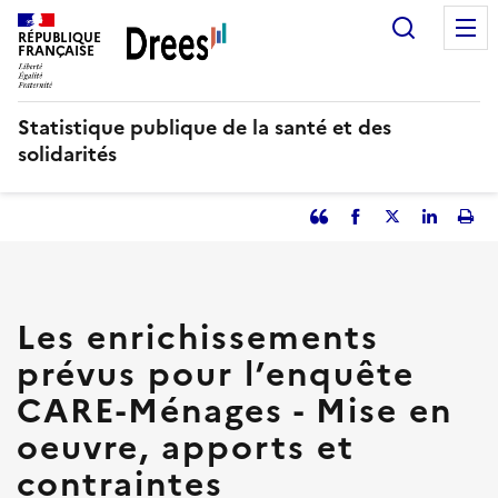
Aller
Recherc
au
RÉPUBLIQUE
FRANÇAISE
contenu
principal
Statistique publique de la santé et des
solidarités
Partager
Facebook
Partager
Partager
Imp
l'article
l'article
l'article
l'art
en
sur
sur
tant
Twitter
Linked
que
in
Les enrichissements
citation
prévus pour l’enquête
CARE-Ménages - Mise en
oeuvre, apports et
contraintes