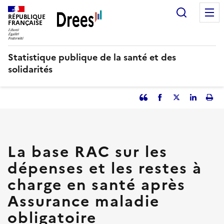
Aller
Recherc
au
RÉPUBLIQUE
FRANÇAISE
contenu
principal
Statistique publique de la santé et des
solidarités
Partager
Facebook
Partager
Partager
Imp
l'article
l'article
l'article
l'art
en
sur
sur
tant
Twitter
Linked
que
in
La base RAC sur les
citation
dépenses et les restes à
charge en santé après
Assurance maladie
obligatoire