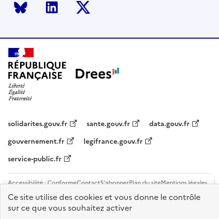
Bluesky
LinkedIn
Twitter
solidarites.gouv.fr
sante.gouv.fr
data.gouv.fr
gouvernement.fr
legifrance.gouv.fr
service-public.fr
Accessibilité : Conforme
Contact
S'abonner
Plan du site
Mentions légales
Flux RSS
Recrutements
Ce site utilise des cookies et vous donne le contrôle
sur ce que vous souhaitez activer
Sauf mention contraire, tous les contenus de ce site sont sous
licence