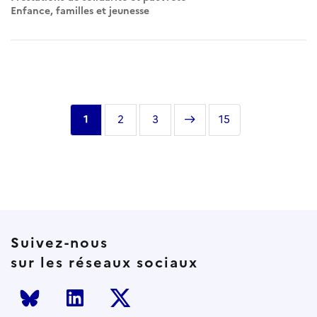
Enfance, familles et jeunesse
Pagination
Page
1
Page
2
Page
3
Page
Dernière
15
courante
suivante
page
Suivez-nous
sur les réseaux sociaux
Bluesky
LinkedIn
Twitter