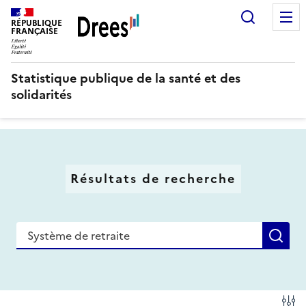
Aller
Recherc
au
RÉPUBLIQUE
FRANÇAISE
contenu
principal
Statistique publique de la santé et des
solidarités
Résultats de recherche
Recherche
Re
Fi