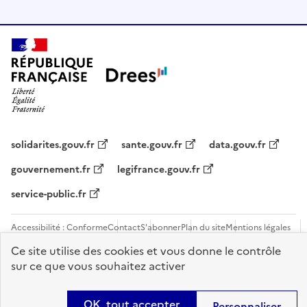
solidarites.gouv.fr
sante.gouv.fr
data.gouv.fr
gouvernement.fr
legifrance.gouv.fr
service-public.fr
Accessibilité : Conforme
Contact
S'abonner
Plan du site
Mentions légales
Flux RSS
Recrutements
Ce site utilise des cookies et vous donne le contrôle
sur ce que vous souhaitez activer
Sauf mention contraire, tous les contenus de ce site sont sous
licence
etalab-2.0
OK, tout accepter
Personnaliser