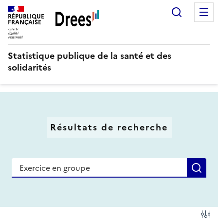
Aller
Recherc
au
RÉPUBLIQUE
FRANÇAISE
contenu
principal
Statistique publique de la santé et des
solidarités
Résultats de recherche
Recherche
Re
Fi