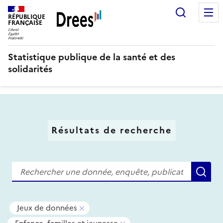
Aller
Recherc
au
RÉPUBLIQUE
FRANÇAISE
contenu
principal
Statistique publique de la santé et des
solidarités
Résultats de recherche
Recherche
Re
Tous
-
Jeux de données
les
Supprimer
-