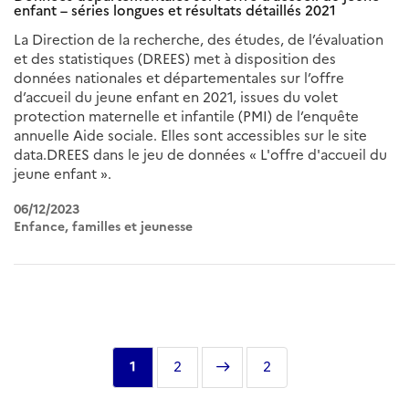
enfant – séries longues et résultats détaillés 2021
La Direction de la recherche, des études, de l’évaluation
et des statistiques (DREES) met à disposition des
données nationales et départementales sur l’offre
d’accueil du jeune enfant en 2021, issues du volet
protection maternelle et infantile (PMI) de l’enquête
annuelle Aide sociale. Elles sont accessibles sur le site
data.DREES dans le jeu de données « L'offre d'accueil du
jeune enfant ».
06/12/2023
Enfance, familles et jeunesse
Pagination
Page
1
Page
2
Page
Dernière
2
courante
suivante
page