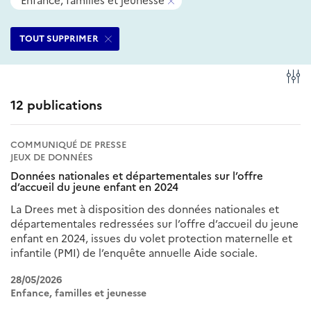
Enfance, familles et jeunesse
filtres
ce
Supprimer
sélectionnés
filtre
ce
TOUT SUPPRIMER
filtre
Fi
12 publications
COMMUNIQUÉ DE PRESSE
JEUX DE DONNÉES
Données nationales et départementales sur l’offre
d’accueil du jeune enfant en 2024
La Drees met à disposition des données nationales et
départementales redressées sur l’offre d’accueil du jeune
enfant en 2024, issues du volet protection maternelle et
infantile (PMI) de l’enquête annuelle Aide sociale.
28/05/2026
Enfance, familles et jeunesse