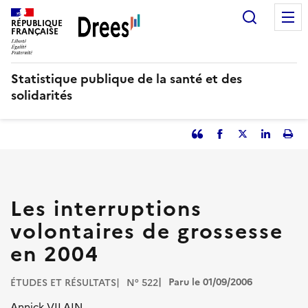
Aller
Recherc
au
RÉPUBLIQUE
FRANÇAISE
contenu
principal
Statistique publique de la santé et des
solidarités
Partager
Facebook
Partager
Partager
Imp
l'article
l'article
l'article
l'art
en
sur
sur
tant
Twitter
Linked
que
in
Les interruptions
citation
volontaires de grossesse
en 2004
Paru le 01/09/2006
ÉTUDES ET RÉSULTATS
N° 522
Annick VILAIN