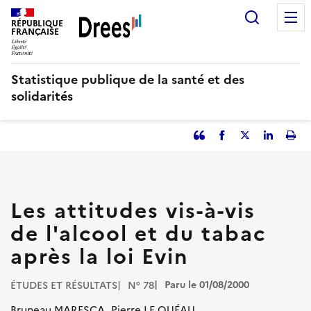
Aller
Recherc
au
RÉPUBLIQUE
FRANÇAISE
contenu
principal
Statistique publique de la santé et des
solidarités
Partager
Facebook
Partager
Partager
Imp
l'article
l'article
l'article
l'art
en
sur
sur
tant
Twitter
Linked
que
in
Les attitudes vis-à-vis
citation
de l'alcool et du tabac
après la loi Evin
Paru le 01/08/2000
ÉTUDES ET RÉSULTATS
N° 78
Bruneau MARESCA, Pierre LE QUÉAU