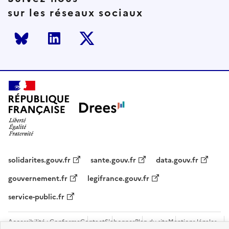
sur les réseaux sociaux
Bluesky
LinkedIn
Twitter
solidarites.gouv.fr
sante.gouv.fr
data.gouv.fr
gouvernement.fr
legifrance.gouv.fr
service-public.fr
Accessibilité : Conforme
Contact
S'abonner
Plan du site
Mentions légales