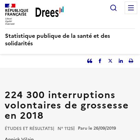
Aller
Recherc
au
RÉPUBLIQUE
FRANÇAISE
contenu
principal
Statistique publique de la santé et des
solidarités
Partager
Facebook
Partager
Partager
Imp
l'article
l'article
l'article
l'art
en
sur
sur
tant
Twitter
Linked
que
in
224 300 interruptions
citation
volontaires de grossesse
en 2018
Paru le 26/09/2019
ÉTUDES ET RÉSULTATS
N° 1125
Annick Vilain