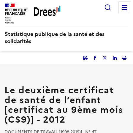
Aller
Recherc
au
RÉPUBLIQUE
FRANÇAISE
contenu
principal
Statistique publique de la santé et des
solidarités
Partager
Facebook
Partager
Partager
Imp
l'article
l'article
l'article
l'art
en
sur
sur
tant
Twitter
Linked
que
in
Le deuxième certificat
citation
de santé de l’enfant
[certificat au 9ème mois
(CS9)] - 2012
DOCUMENTS DE TRAVAIL (1998-2019)
N° 47