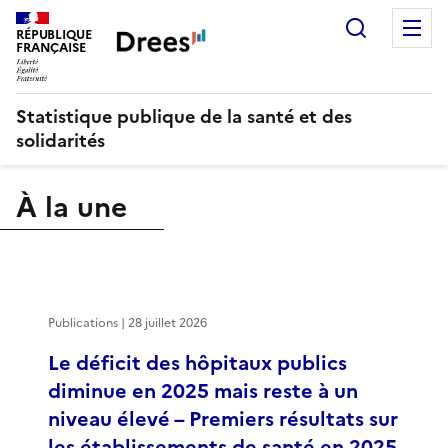
Recherch
M
RÉPUBLIQUE
FRANÇAISE
Statistique publique de la santé et des
solidarités
À la une
Publications | 28 juillet 2026
Le déficit des hôpitaux publics
diminue en 2025 mais reste à un
niveau élevé – Premiers résultats sur
les établissements de santé en 2025