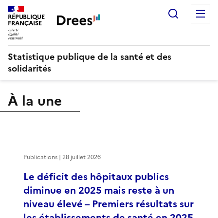
Recherch
M
RÉPUBLIQUE
FRANÇAISE
Statistique publique de la santé et des
solidarités
À la une
Publications | 28 juillet 2026
Le déficit des hôpitaux publics
diminue en 2025 mais reste à un
niveau élevé – Premiers résultats sur
les établissements de santé en 2025