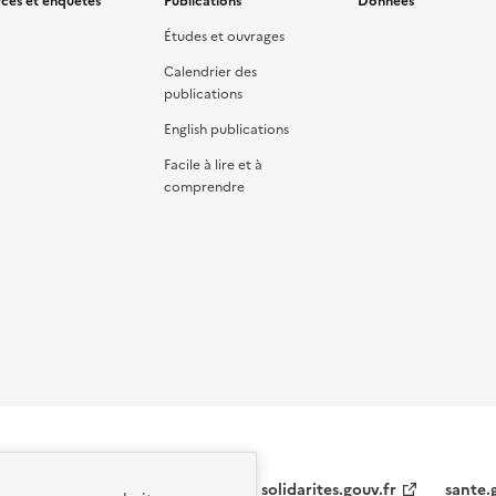
ces et enquêtes
Publications
Données
Études et ouvrages
Calendrier des
publications
English publications
Facile à lire et à
comprendre
solidarites.gouv.fr
sante.