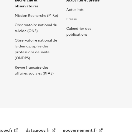
Recherche et
Actualités et presse
observatoires
Actualités
Mission Recherche (MiRe)
Presse
Observatoire national du
Calendrier des
suicide (ONS)
publications
Observatoire national de
la démographie des
professions de santé
(ONDPS)
Revue française des
affaires sociales (RFAS)
gouv.fr
data.gouv.fr
gouvernement.fr