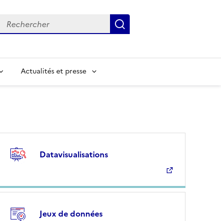
Rechercher
Submit
Input to search in solr server by keyword
Actualités et presse
Datavisualisations
Jeux de données