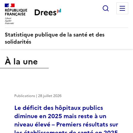
Recherch
M
RÉPUBLIQUE
FRANÇAISE
Statistique publique de la santé et des
solidarités
À la une
Publications | 28 juillet 2026
Le déficit des hôpitaux publics
diminue en 2025 mais reste à un
niveau élevé – Premiers résultats sur
les établissements de santé en 2025