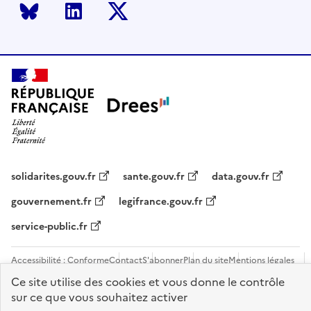
Bluesky
LinkedIn
Twitter
solidarites.gouv.fr
sante.gouv.fr
data.gouv.fr
gouvernement.fr
legifrance.gouv.fr
service-public.fr
Accessibilité : Conforme
Contact
S'abonner
Plan du site
Mentions légales
Flux RSS
Recrutements
Ce site utilise des cookies et vous donne le contrôle
sur ce que vous souhaitez activer
Sauf mention contraire, tous les contenus de ce site sont sous
licence