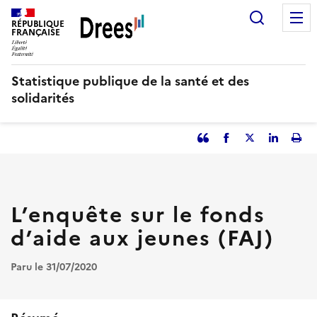
Aller
Recherc
au
RÉPUBLIQUE
FRANÇAISE
contenu
principal
Statistique publique de la santé et des
solidarités
Partager
Facebook
Partager
Partager
Imp
l'article
l'article
l'article
l'art
en
sur
sur
tant
Twitter
Linked
que
in
L’enquête sur le fonds
citation
d’aide aux jeunes (FAJ)
Paru le 31/07/2020