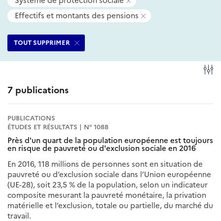
Système de protection sociale
filtres
ce
ce
Supprimer
-
sélectionnés
filtre
filtre
Effectifs et montants des pensions
ce
Supprimer
filtre
ce
TOUT SUPPRIMER
filtre
Fi
7 publications
PUBLICATIONS
ÉTUDES ET RÉSULTATS | N° 1088
Près d'un quart de la population européenne est toujours
en risque de pauvreté ou d'exclusion sociale en 2016
En 2016, 118 millions de personnes sont en situation de
pauvreté ou d’exclusion sociale dans l’Union européenne
(UE-28), soit 23,5 % de la population, selon un indicateur
composite mesurant la pauvreté monétaire, la privation
matérielle et l’exclusion, totale ou partielle, du marché du
travail.