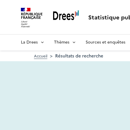
Aller
au
RÉPUBLIQUE
contenu
Statistique pub
FRANÇAISE
principal
La Drees
Thèmes
Sources et enquêtes
Résultats de recherche
Accueil