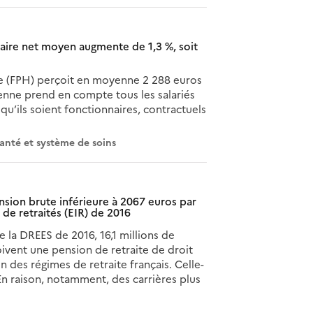
alaire net moyen augmente de 1,3 %, soit
ère (FPH) perçoit en moyenne 2 288 euros
enne prend en compte tous les salariés
u’ils soient fonctionnaires, contractuels
anté et système de soins
ension brute inférieure à 2067 euros par
 de retraités (EIR) de 2016
de la DREES de 2016, 16,1 millions de
oivent une pension de retraite de droit
un des régimes de retraite français. Celle-
En raison, notamment, des carrières plus