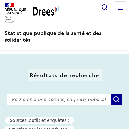
Aller
Recherc
au
RÉPUBLIQUE
FRANÇAISE
contenu
principal
Statistique publique de la santé et des
solidarités
Résultats de recherche
Recherche
Re
Tous
-
Sources, outils et enquêtes
les
Supprimer
-