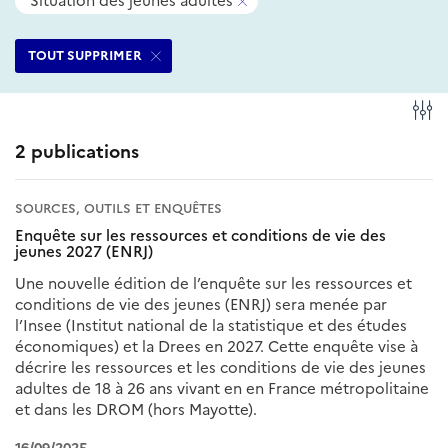
Situation des jeunes adultes
filtres
ce
Supprimer
sélectionnés
filtre
ce
TOUT SUPPRIMER
filtre
Fi
2 publications
SOURCES, OUTILS ET ENQUÊTES
Enquête sur les ressources et conditions de vie des
jeunes 2027 (ENRJ)
Une nouvelle édition de l’enquête sur les ressources et
conditions de vie des jeunes (ENRJ) sera menée par
l’Insee (Institut national de la statistique et des études
économiques) et la Drees en 2027. Cette enquête vise à
décrire les ressources et les conditions de vie des jeunes
adultes de 18 à 26 ans vivant en en France métropolitaine
et dans les DROM (hors Mayotte).