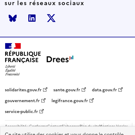
sur les réseaux sociaux
Bluesky
LinkedIn
Twitter
solidarites.gouv.fr
sante.gouv.fr
data.gouv.fr
gouvernement.fr
legifrance.gouv.fr
service-public.fr
Accessibilité : Conforme
Contact
S'abonner
Plan du site
Mentions légales
Flux RSS
Recrutements
Ce site utilise des cookies et vous donne le contrôle