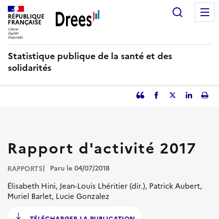
Aller
Recherc
au
RÉPUBLIQUE
FRANÇAISE
contenu
principal
Statistique publique de la santé et des
solidarités
Partager
Facebook
Partager
Partager
Imp
l'article
l'article
l'article
l'art
en
sur
sur
tant
Twitter
Linked
que
in
Rapport d'activité 2017
citation
Paru le 04/07/2018
RAPPORTS
Élisabeth Hini, Jean-Louis Lhéritier (dir.), Patrick Aubert,
Muriel Barlet, Lucie Gonzalez
TÉLÉCHARGER LA PUBLICATION