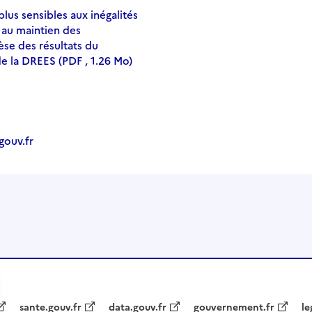
plus sensibles aux inégalités
 au maintien des
èse des résultats du
e la DREES (PDF , 1.26 Mo)
ouv.fr
sante.gouv.fr
data.gouv.fr
gouvernement.fr
le