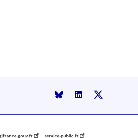
Bluesky
LinkedIn
Twitter
gifrance.gouv.fr
service-public.fr