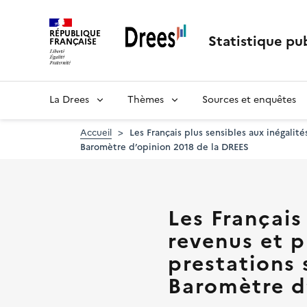
Aller
au
RÉPUBLIQUE
contenu
Statistique pub
FRANÇAISE
principal
La Drees
Thèmes
Sources et enquêtes
Accueil
Les Français plus sensibles aux inégalit
Baromètre d’opinion 2018 de la DREES
Les Français
revenus et p
prestations 
Baromètre d