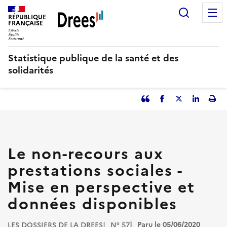
Aller
Recherc
au
RÉPUBLIQUE
FRANÇAISE
contenu
principal
Statistique publique de la santé et des
solidarités
Partager
Facebook
Partager
Partager
Imp
l'article
l'article
l'article
l'art
en
sur
sur
tant
Twitter
Linked
que
in
Le non-recours aux
citation
prestations sociales -
Mise en perspective et
données disponibles
Paru le 05/06/2020
LES DOSSIERS DE LA DREES
N° 57