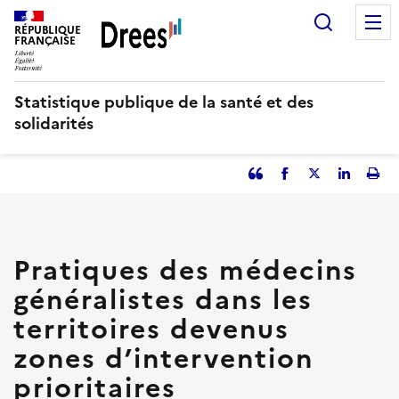
Aller
Recherc
au
RÉPUBLIQUE
FRANÇAISE
contenu
principal
Statistique publique de la santé et des
solidarités
Partager
Facebook
Partager
Partager
Imp
l'article
l'article
l'article
l'art
en
sur
sur
tant
Twitter
Linked
que
in
Pratiques des médecins
citation
généralistes dans les
territoires devenus
zones d’intervention
prioritaires