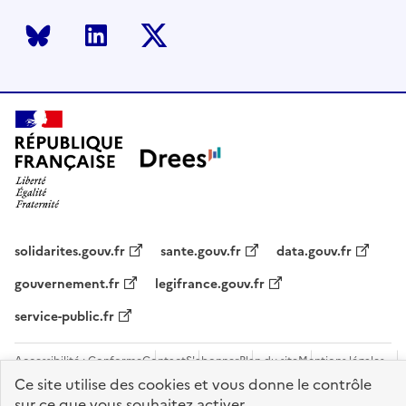
Bluesky
LinkedIn
Twitter
solidarites.gouv.fr
sante.gouv.fr
data.gouv.fr
gouvernement.fr
legifrance.gouv.fr
service-public.fr
Accessibilité : Conforme
Contact
S'abonner
Plan du site
Mentions légales
Flux RSS
Recrutements
Ce site utilise des cookies et vous donne le contrôle
sur ce que vous souhaitez activer