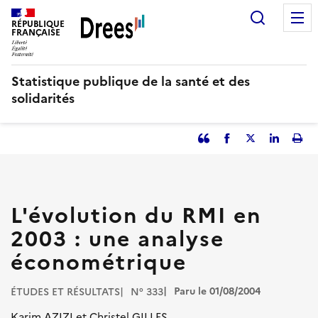
Aller
Recherc
au
RÉPUBLIQUE
FRANÇAISE
contenu
principal
Statistique publique de la santé et des
solidarités
Partager
Facebook
Partager
Partager
Imp
l'article
l'article
l'article
l'art
en
sur
sur
tant
Twitter
Linked
que
in
L'évolution du RMI en
citation
2003 : une analyse
économétrique
Paru le 01/08/2004
ÉTUDES ET RÉSULTATS
N° 333
Karim AZIZI et Christel GILLES