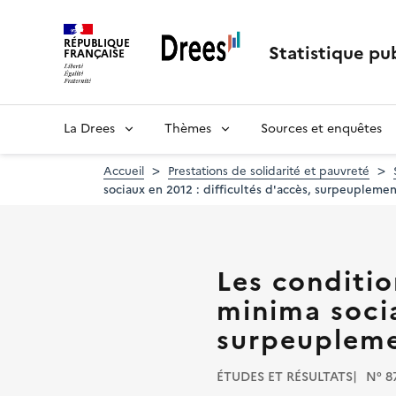
Aller
au
RÉPUBLIQUE
contenu
Statistique pub
FRANÇAISE
principal
La Drees
Thèmes
Sources et enquêtes
Accueil
Prestations de solidarité et pauvreté
sociaux en 2012 : difficultés d'accès, surpeupleme
Les conditio
minima socia
surpeupleme
ÉTUDES ET RÉSULTATS
N° 8