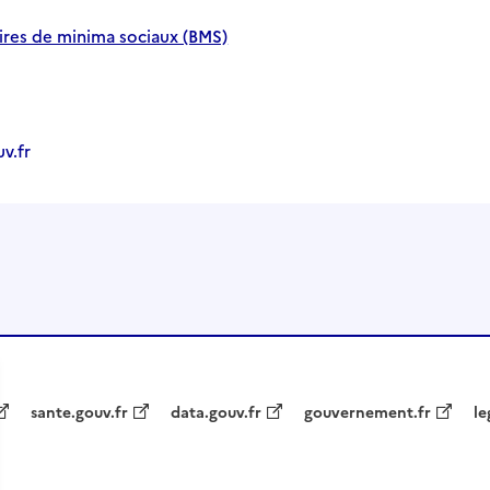
aires de minima sociaux (BMS)
v.fr
sante.gouv.fr
data.gouv.fr
gouvernement.fr
le