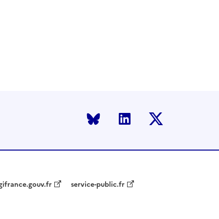
Bluesky
LinkedIn
Twitter
gifrance.gouv.fr
service-public.fr