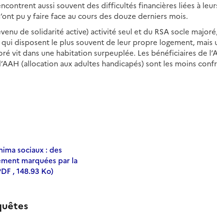
encontrent aussi souvent des difficultés financières liées à le
n’ont pu y faire face au cours des douze derniers mois.
venu de solidarité active) activité seul et du RSA socle majoré
x qui disposent le plus souvent de leur propre logement, mais 
ré vit dans une habitation surpeuplée. Les bénéficiaires de l’
e l’AAH (allocation aux adultes handicapés) sont les moins conf
nima sociaux : des
gement marquées par la
PDF , 148.93 Ko)
quêtes