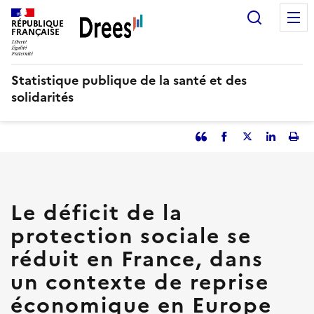
Aller
Recherc
au
RÉPUBLIQUE
FRANÇAISE
contenu
principal
Statistique publique de la santé et des
solidarités
Partager
Facebook
Partager
Partager
Imp
l'article
l'article
l'article
l'art
en
sur
sur
tant
Twitter
Linked
que
in
Le déficit de la
citation
protection sociale se
réduit en France, dans
un contexte de reprise
économique en Europe