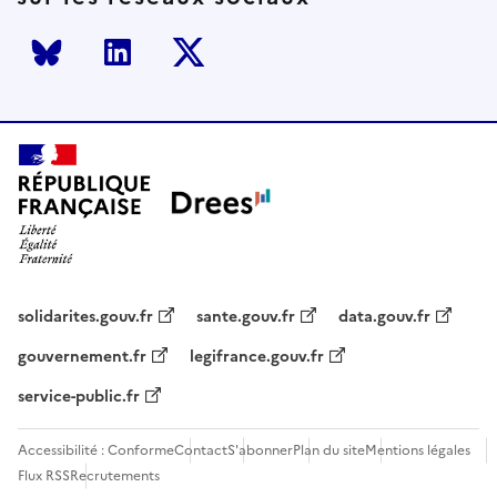
Bluesky
LinkedIn
Twitter
solidarites.gouv.fr
sante.gouv.fr
data.gouv.fr
gouvernement.fr
legifrance.gouv.fr
service-public.fr
Accessibilité : Conforme
Contact
S'abonner
Plan du site
Mentions légales
Flux RSS
Recrutements