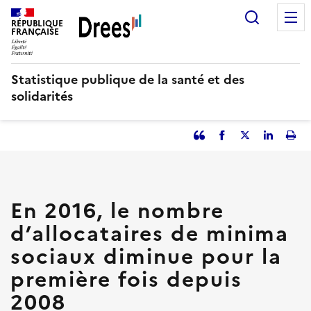
Aller
Recherc
au
RÉPUBLIQUE
FRANÇAISE
contenu
principal
Statistique publique de la santé et des
solidarités
Partager
Facebook
Partager
Partager
Imp
l'article
l'article
l'article
l'art
en
sur
sur
tant
Twitter
Linked
que
in
En 2016, le nombre
citation
d’allocataires de minima
sociaux diminue pour la
première fois depuis
2008