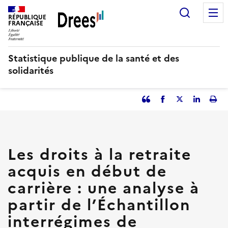
Aller
Recherc
au
RÉPUBLIQUE
FRANÇAISE
contenu
principal
Statistique publique de la santé et des
solidarités
Partager
Facebook
Partager
Partager
Imp
l'article
l'article
l'article
l'art
en
sur
sur
tant
Twitter
Linked
que
in
Les droits à la retraite
citation
acquis en début de
carrière : une analyse à
partir de l’Échantillon
interrégimes de