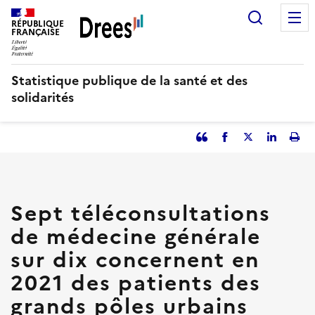
Aller
Recherc
au
RÉPUBLIQUE
FRANÇAISE
contenu
principal
Statistique publique de la santé et des
solidarités
Partager
Facebook
Partager
Partager
Imp
l'article
l'article
l'article
l'art
en
sur
sur
tant
Twitter
Linked
que
in
Sept téléconsultations
citation
de médecine générale
sur dix concernent en
2021 des patients des
grands pôles urbains