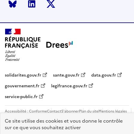
Bluesky
LinkedIn
Twitter
solidarites.gouv.fr
sante.gouv.fr
data.gouv.fr
gouvernement.fr
legifrance.gouv.fr
service-public.fr
Accessibilité : Conforme
Contact
S'abonner
Plan du site
Mentions légales
Flux RSS
Recrutements
Ce site utilise des cookies et vous donne le contrôle
sur ce que vous souhaitez activer
Sauf mention contraire, tous les contenus de ce site sont sous
licence